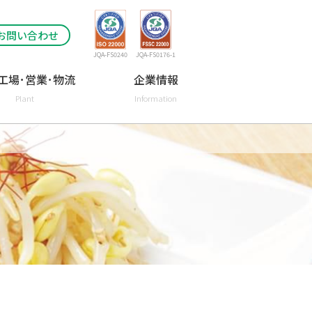
お問い合わせ
JQA-FS0240
JQA-FS0176-1
工場･営業･物流
企業情報
Plant
Information