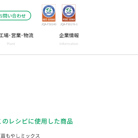
お問い合わせ
JQA-FS0240
JQA-FS0176-1
工場･営業･物流
企業情報
Plant
Information
このレシピに使用した商品
豆苗もやしミックス