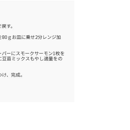
で戻す。
80ｇお皿に乗せ2分レンジ加
ーパーにスモークサーモン1枚を
に豆苗ミックスもやし適量をの
つけ、完成。