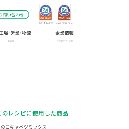
お問い合わせ
JQA-FS0240
JQA-FS0176-1
工場･営業･物流
企業情報
Plant
Information
このレシピに使用した商品
きのこキャベツミックス