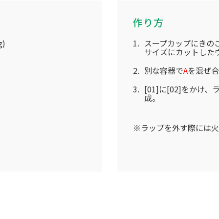
作り方
)
スープカップにきのこ
サイズにカットした
別な容器で
A
を混ぜ合
[01]に[02]をか
成。
※ラップを外す際には火