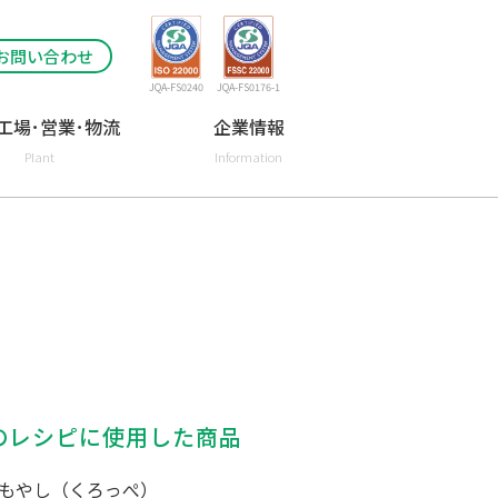
お問い合わせ
JQA-FS0240
JQA-FS0176-1
工場･営業･物流
企業情報
Plant
Information
のレシピに使用した商品
もやし（くろっぺ）