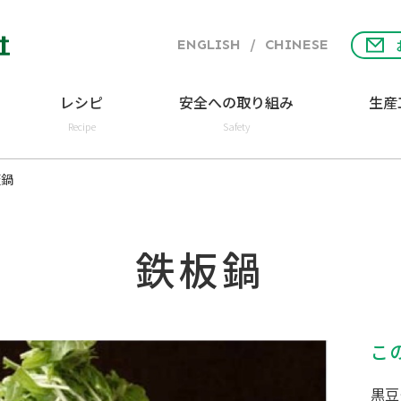
ENGLISH
/
CHINESE
レシピ
安全への取り組み
生産
Recipe
Safety
板鍋
鉄板鍋
こ
黒豆