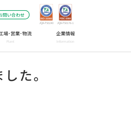
お問い合わせ
JQA-FS0240
JQA-FS0176-1
工場･営業･物流
企業情報
Plant
Information
ました。